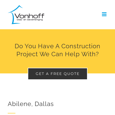
Ga
naar
inhoud
Do You Have A Construction
Project We Can Help With?
GET A FREE QUOTE
Abilene, Dallas